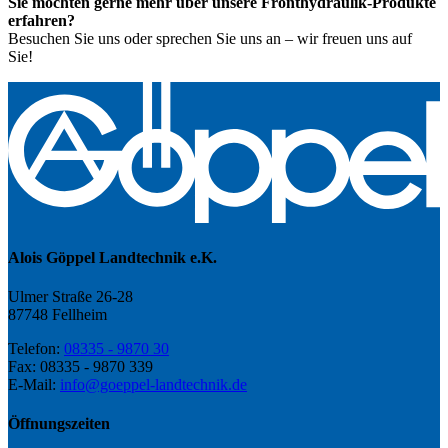
Sie möchten gerne mehr über unsere Fronthydraulik-Produkte
erfahren?
Besuchen Sie uns oder sprechen Sie uns an – wir freuen uns auf
Sie!
Alois Göppel Landtechnik e.K.
Ulmer Straße 26-28
87748 Fellheim
Telefon:
08335 - 9870 30
Fax: 08335 - 9870 339
E-Mail:
info@goeppel-landtechnik.de
Öffnungszeiten