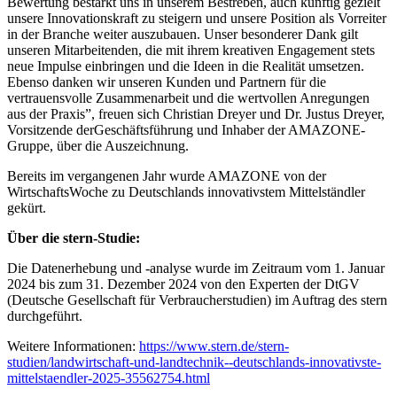
Bewertung bestärkt uns in unserem Bestreben, auch künftig gezielt
unsere Innovationskraft zu steigern und unsere Position als Vorreiter
in der Branche weiter auszubauen. Unser besonderer Dank gilt
unseren Mitarbeitenden, die mit ihrem kreativen Engagement stets
neue Impulse einbringen und die Ideen in die Realität umsetzen.
Ebenso danken wir unseren Kunden und Partnern für die
vertrauensvolle Zusammenarbeit und die wertvollen Anregungen
aus der Praxis”, freuen sich Christian Dreyer und Dr. Justus Dreyer,
Vorsitzende derGeschäftsführung und Inhaber der AMAZONE-
Gruppe, über die Auszeichnung.
Bereits im vergangenen Jahr wurde AMAZONE von der
WirtschaftsWoche zu Deutschlands innovativstem Mittelständler
gekürt.
Über die stern-Studie:
Die Datenerhebung und -analyse wurde im Zeitraum vom 1. Januar
2024 bis zum 31. Dezember 2024 von den Experten der DtGV
(Deutsche Gesellschaft für Verbraucherstudien) im Auftrag des stern
durchgeführt.
Weitere Informationen:
https://www.stern.de/stern-
studien/landwirtschaft-und-landtechnik--deutschlands-innovativste-
mittelstaendler-2025-35562754.html