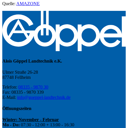
Quelle:
AMAZONE
Alois Göppel Landtechnik e.K.
Ulmer Straße 26-28
87748 Fellheim
Telefon:
08335 - 9870 30
Fax: 08335 - 9870 339
E-Mail:
info@goeppel-landtechnik.de
Öffnungszeiten
Winter: November - Februar
Mo - Do:
07:30 - 12:00 + 13:00 - 16:30