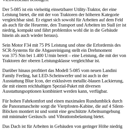
Der 5-085 ist ein vielseitig einsetzbarer Utility-Traktor, der eine
Leistung bietet, die mit der von Traktoren der höheren Kategorie
vergleichbar sind. Er eignet sich sowohl für Arbeiten auf dem Feld
als auch für die Heuernte, den Transport und Arbeiten im Stall (er ist
niedrig, kompakt und fährt problemlos wohl die in die Gebäude
hinein als auch wieder heraus).
Sein Motor F34 mit 75 PS Leistung und ohne die Erfordernis des
SCR-Systems für die Abgasreinigung stellt ein Drehmoment
von 375 Nm bei 1.400 U/min bereit – eine Leistung, die mit der von
Traktoren der oberen Leistungsklasse vergleichbar ist.
Darüber hinaus profitiert das Modell 5-085 vom neuen Landini
Family Feeling, hat LED-Scheinwerfer und ist auch in der
Ausstattung Blue Icon, der exklusiven metallic-blauen Lackierung,
die mit einem reichhaltigen Spezial-Paket mit diversen
Ausstattungsoptionen kombiniert werden kann, verfügbar.
Für hohen Fahrkomfort und einen maximalen Rundumblick durch
die Panoramascheite sorgt die Vierpfosten-Kabine, die auf 4 Silent-
Blöcken montiert ist und somit eine geschützte Arbeitsumgebung
mit minimaler Geräusch- und Vibrationsbelastung bietet.
Das Dach ist für Arbeiten in Gebäuden von geringer Höhe niedrig