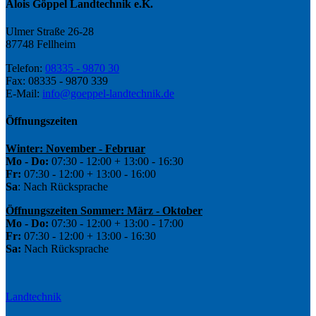
Alois Göppel Landtechnik e.K.
Ulmer Straße 26-28
87748 Fellheim
Telefon:
08335 - 9870 30
Fax: 08335 - 9870 339
E-Mail:
info@goeppel-landtechnik.de
Öffnungszeiten
Winter: November - Februar
Mo - Do:
07:30 - 12:00 + 13:00 - 16:30
Fr:
07:30 - 12:00 + 13:00 - 16:00
Sa
: Nach Rücksprache
Öffnungszeiten Sommer: März - Oktober
Mo - Do:
07:30 - 12:00 + 13:00 - 17:00
Fr:
07:30 - 12:00 + 13:00 - 16:30
Sa:
Nach Rücksprache
Landtechnik